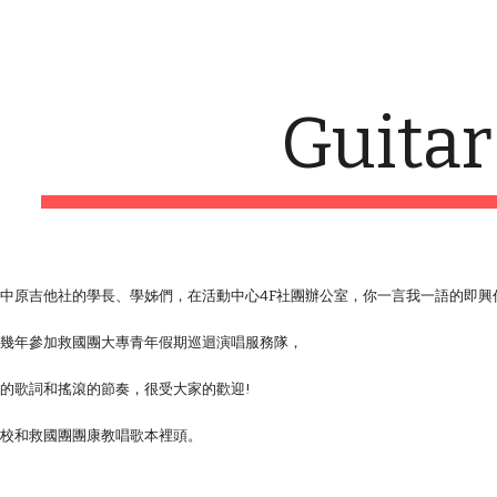
ip to main content
Skip to navigat
Guitar
中原吉他社的學長、學姊們，在活動中心4F社團辦公室，你一言我一語的即興
好幾年參加救國團大專青年假期巡迴演唱服務隊，
的歌詞和搖滾的節奏，很受大家的歡迎!
學校和救國團團康教唱歌本裡頭。