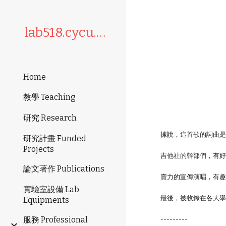
Sk
lab518.cycu.edu.tw
Home
教學 Teaching
研究 Research
據說，這首歌的詞曲是
研究計畫 Funded
Projects
吉他社的幹部們，有
論文著作 Publications
賣力的宣傳演唱，有趣
實驗室設備 Lab
最後，被收錄在各大
Equipments
服務 Professional
---------