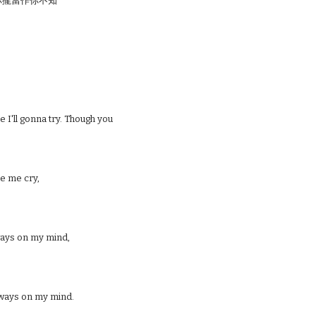
你攏當作你不知
 I'll gonna try. Though you
e me cry,
lways on my mind,
always on my mind.
Report abuse