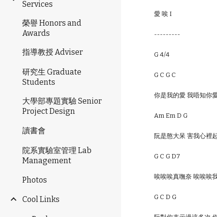
Services
愛 唉 I
榮譽 Honors and
Awards
---------
指導教授 Adviser
G 4/4
研究生 Graduate
G C G C
Students
你是我的愛 我唔知你
大學部專題實驗 Senior
Project Design
Am Em D G
讀書會
阮是憨大呆 害我心裡
院系實驗室管理 Lab
G C G D7
Management
唉唉唉真嘸奈 唉唉唉我
Photos
G C D G
Cool Links