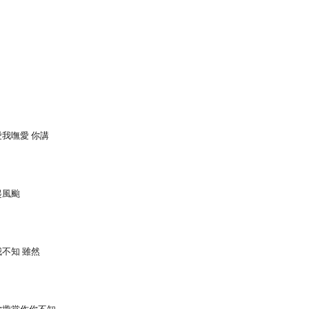
愛我嘸愛 你講
起風颱
不知 雖然