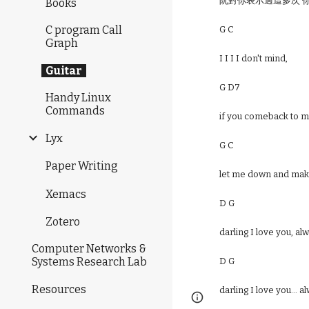
阮對你表示過這多次 
Books
C program Call
G C
Graph
I I I I don't mind,
Guitar
G D7
Handy Linux
Commands
if you comeback to me
Lyx
G C
Paper Writing
let me down and mak
Xemacs
D G
Zotero
darling I love you, a
Computer Networks &
Systems Research Lab
D G
Resources
darling I love you... 
Page
Google Sites